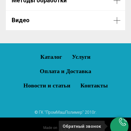
Методы обработки
Видео
Каталог
Услуги
Оплата и Доставка
Новости и статьи
Контакты
© ГК "ПромМашПолимер" 2010г.
Обратный звонок
Tilda
Made on