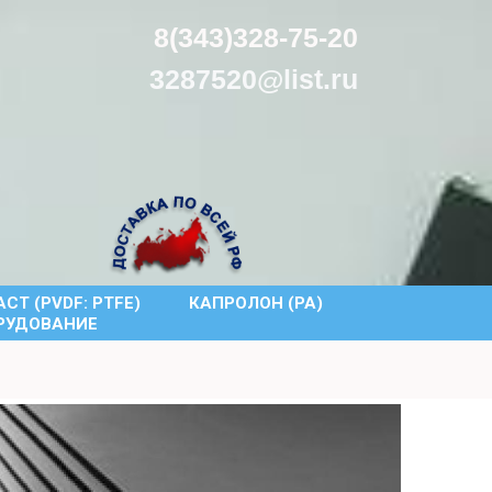
8(343)328-75-20
3287520@list.ru
СТ (PVDF: PTFE)
КАПРОЛОН (PA)
РУДОВАНИЕ