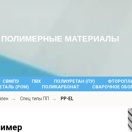
ПОЛИМЕРНЫЕ МАТЕРИАЛЫ
СВМПЭ
ПВХ
ПОЛИУРЕТАН (ПУ)
ФТОРОПЛА
ТАЛЬ (POM)
ПОЛИКАРБОНАТ
СВАРОЧНОЕ ОБО
илен
Спец типы ПП
PP-EL
→
→
лимер