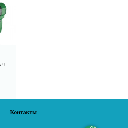
удер
и
Контакты