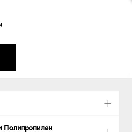
м
и Полипропилен