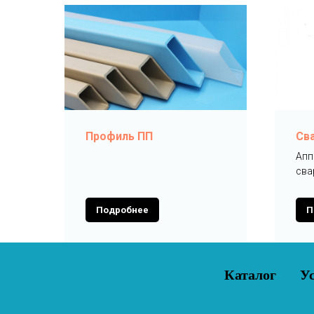
Профиль ПП
Св
Апп
сва
Подробнее
П
Каталог
У