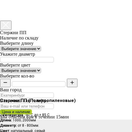
Стержни ПП
Наличие по складу
Выберите длину
Укажите диаметр
Выберите цвет
Выберите кол-во
Ваш город
Стержни ПП (Полипропиленовые)
Ваш e-mail или телефон
Цена и наличие
Температура:
-40 С до + 85 С
Мы ответим вам в течении 15мин
Длина:
1000; 2000мм
Диаметр:
от 8 - 800мм.
Цвет:
натуральный, серый