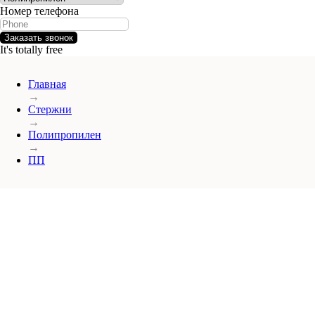
Номер телефона
Заказать звонок
It's totally free
Главная
→
Стержни
→
Полипропилен
→
ПП