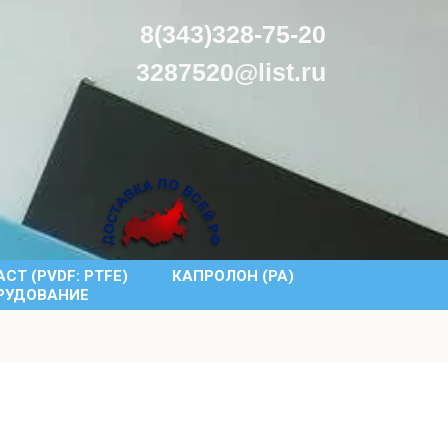
8(343)328-75-20
3287520@list.ru
СТ (PVDF: PTFE)
КАПРОЛОН (PA)
РУДОВАНИЕ