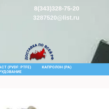
8(343)328-75-20
3287520@list.ru
СТ (PVDF: PTFE)
КАПРОЛОН (PA)
РУДОВАНИЕ