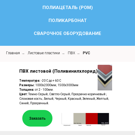
ПОЛИАЦЕТАЛЬ (POM)
ПОЛИКАРБОНАТ
СВАРОЧНОЕ ОБОРУДОВАНИЕ
Главная
→
Листовые пластики
→
ПВХ
→
PVC
ПВХ листовой (Поливинилхлорид)
Температура:
-20 С до + 60 С
Размеры:
1000х2000мм; 1500х3000мм
Толщина:
от 2 - 100мм.
Цвет:
Темно-Серый; Светло-Серый; Прозрачно-коричневый ;
Cлоновая кость ; Белый; Черный; Красный; Зеленый; Желтый;
Синий; Прозрачный.
Заказать